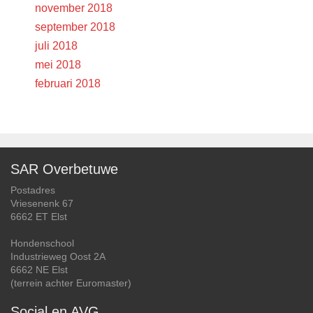
november 2018
september 2018
juli 2018
mei 2018
februari 2018
SAR Overbetuwe
Postadres
Vriesenenk 67
6662 ET Elst
Hondenschool
Industrieweg Oost 2A
6662 NE Elst
(terrein achter Euromaster)
Social en AVG