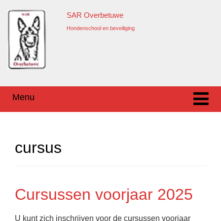
Ga
Overslaan
SAR Overbetuwe
naar
naar
inhoud
hoofdmenu
Hondenschool en beveiliging
Menu
cursus
Cursussen voorjaar 2025
U kunt zich inschrijven voor de cursussen voorjaar