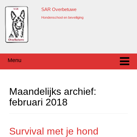
Ga
Overslaan
SAR Overbetuwe
naar
naar
inhoud
hoofdmenu
Hondenschool en beveiliging
Menu
Maandelijks archief:
februari 2018
Survival met je hond