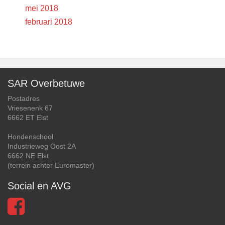
mei 2018
februari 2018
SAR Overbetuwe
Postadres
Vriesenenk 67
6662 ET Elst
Hondenschool
Industrieweg Oost 2A
6662 NE Elst
(terrein achter Euromaster)
Social en AVG