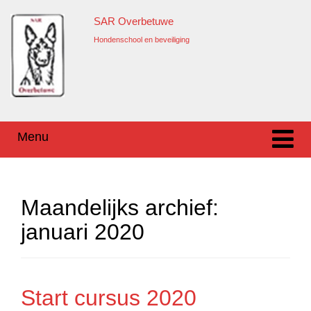
Ga
Overslaan
SAR Overbetuwe
naar
naar
inhoud
hoofdmenu
Hondenschool en beveiliging
Menu
Maandelijks archief:
januari 2020
Start cursus 2020