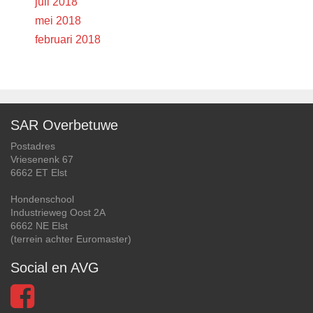
juli 2018
mei 2018
februari 2018
SAR Overbetuwe
Postadres
Vriesenenk 67
6662 ET Elst
Hondenschool
Industrieweg Oost 2A
6662 NE Elst
(terrein achter Euromaster)
Social en AVG