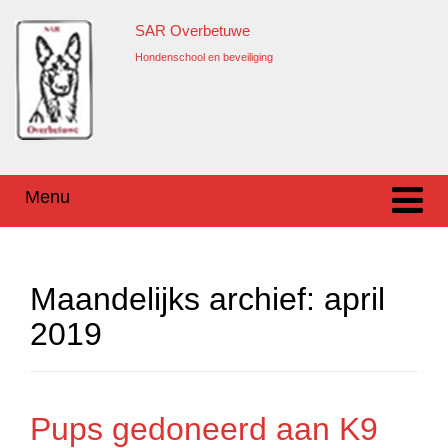
Ga
Overslaan
SAR Overbetuwe
naar
naar
inhoud
hoofdmenu
Hondenschool en beveiliging
Menu
Maandelijks archief:
april
2019
Pups gedoneerd aan K9