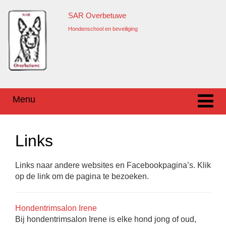
Ga
Overslaan
SAR Overbetuwe
naar
naar
inhoud
hoofdmenu
Hondenschool en beveiliging
Menu
Links
Links naar andere websites en Facebookpagina’s. Klik
op de link om de pagina te bezoeken.
Hondentrimsalon Irene
Bij hondentrimsalon Irene is elke hond jong of oud,