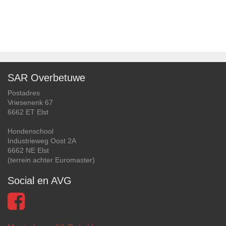
SAR Overbetuwe
Postadres
Vriesenenk 67
6662 ET Elst
Hondenschool
Industrieweg Oost 2A
6662 NE Elst
(terrein achter Euromaster)
Social en AVG