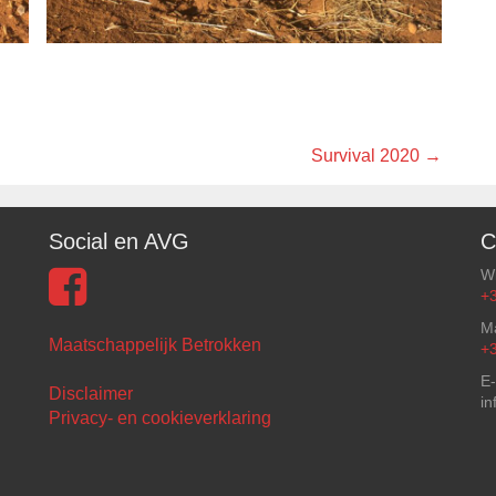
Survival 2020
→
Social en AVG
C
W
+
Ma
Maatschappelijk Betrokken
+
E-
Disclaimer
in
Privacy- en cookieverklaring