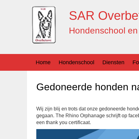
Ga
Overslaan
naar
naar
SAR Overbe
inhoud
hoofdmenu
Hondenschool en 
Home
Hondenschool
Diensten
Fo
Gedoneerde honden n
Wij zijn blij en trots dat onze gedoneerde h
gegaan. The Rhino Orphanage schrijft op face
een thank you certificaat.