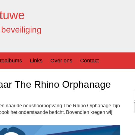
tuwe
beveiliging
toalbums
Links
Over ons
Contact
aar The Rhino Orphanage
onden naar de neushoornopvang The Rhino Orphanage zijn
book het onderstaande bericht. Bovendien kregen wij