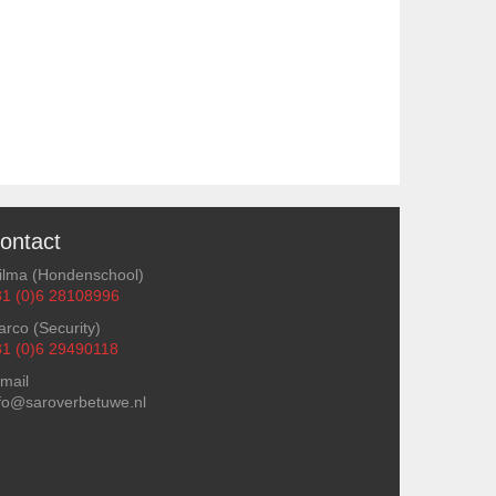
ontact
ilma (Hondenschool)
31 (0)6 28108996
rco (Security)
31 (0)6 29490118
mail
fo@saroverbetuwe.nl