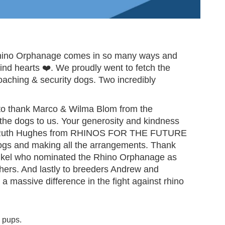
 Rhino Orphanage comes in so many ways and
kind hearts ❤️. We proudly went to fetch the
aching & security dogs. Two incredibly
y to thank Marco & Wilma Blom from the
he dogs to us. Your generosity and kindness
 to Ruth Hughes from RHINOS FOR THE FUTURE
dogs and making all the arrangements. Thank
inkel who nominated the Rhino Orphanage as
hers. And lastly to breeders Andrew and
a massive difference in the fight against rhino
 pups.