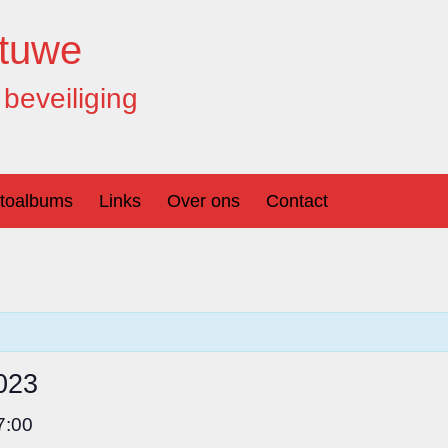
tuwe
beveiliging
toalbums
Links
Over ons
Contact
2023
7:00