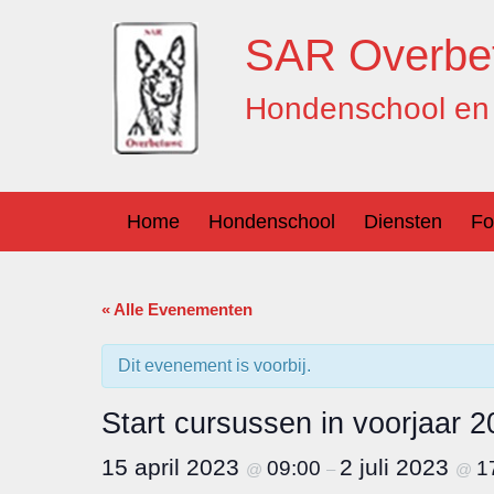
Ga
Overslaan
naar
naar
SAR Overbe
inhoud
hoofdmenu
Hondenschool en 
Home
Hondenschool
Diensten
Fo
« Alle Evenementen
Dit evenement is voorbij.
Start cursussen in voorjaar 
15 april 2023
2 juli 2023
09:00
1
@
–
@