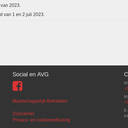
r van 2023.
 van 1 en 2 juli 2023.
Social en AVG
C
W
+
Ma
Maatschappelijk Betrokken
+
E-
Disclaimer
in
Privacy- en cookieverklaring