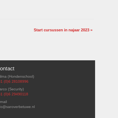
Start cursussen in najaar 2023
»
ontact
ilma (Hondenschool)
31 (0)6 28108996
rco (Security)
31 (0)6 29490118
mail
fo@saroverbetuwe.nl