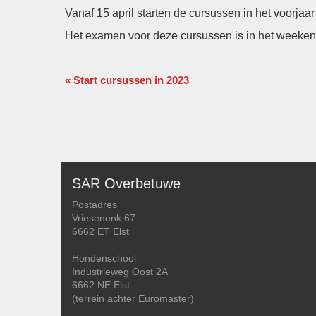
Vanaf 15 april starten de cursussen in het voorjaa
Het examen voor deze cursussen is in het weekend
E
«
Start cursussen in 2023
v
e
n
e
m
e
SAR Overbetuwe
n
t
Postadres
Vriesenenk 67
N
6662 ET Elst
a
v
Hondenschool
i
Industrieweg Oost 2A
g
6662 NE Elst
a
(terrein achter Euromaster)
t