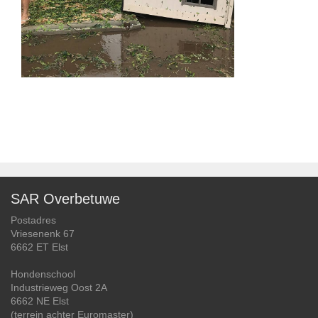
SAR Overbetuwe
Postadres
Vriesenenk 67
6662 ET Elst
Hondenschool
Industrieweg Oost 2A
6662 NE Elst
(terrein achter Euromaster)